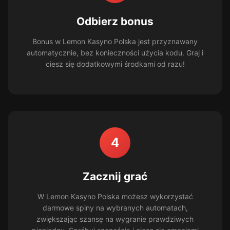
Odbierz bonus
Bonus w Lemon Kasyno Polska jest przyznawany
automatycznie, bez konieczności użycia kodu. Graj i
ciesz się dodatkowymi środkami od razu!
4
Zacznij grać
W Lemon Kasyno Polska możesz wykorzystać
darmowe spiny na wybranych automatach,
zwiększając szansę na wygranie prawdziwych