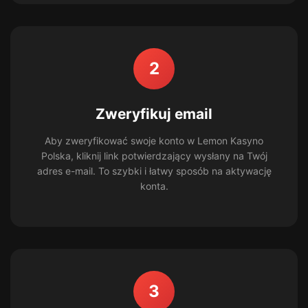
2
Zweryfikuj email
Aby zweryfikować swoje konto w Lemon Kasyno
Polska, kliknij link potwierdzający wysłany na Twój
adres e-mail. To szybki i łatwy sposób na aktywację
konta.
3