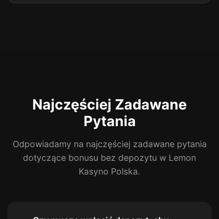
Najczęściej Zadawane
Pytania
Odpowiadamy na najczęściej zadawane pytania
dotyczące bonusu bez depozytu w Lemon
Kasyno Polska.