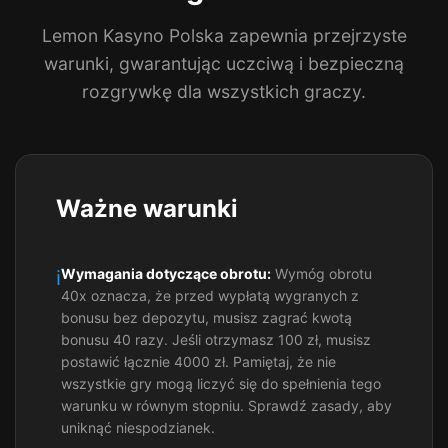
Lemon Kasyno Polska zapewnia przejrzyste
warunki, gwarantując uczciwą i bezpieczną
rozgrywkę dla wszystkich graczy.
Ważne warunki
Wymagania dotyczące obrotu:
Wymóg obrotu
ℹ
40x oznacza, że przed wypłatą wygranych z
bonusu bez depozytu, musisz zagrać kwotą
bonusu 40 razy. Jeśli otrzymasz 100 zł, musisz
postawić łącznie 4000 zł. Pamiętaj, że nie
wszystkie gry mogą liczyć się do spełnienia tego
warunku w równym stopniu. Sprawdź zasady, aby
uniknąć niespodzianek.