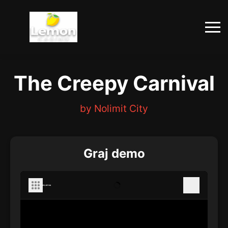
The Creepy Carnival
by Nolimit City
Graj demo