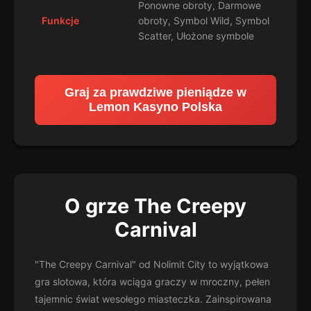
Ponowne obroty, Darmowe
Funkcje
obroty, Symbol Wild, Symbol
Scatter, Ułożone symbole
Graj za prawdziwe pieniądze w
Lemon Kasyno Polska
O grze The Creepy
Carnival
"The Creepy Carnival" od Nolimit City to wyjątkowa
gra slotowa, która wciąga graczy w mroczny, pełen
tajemnic świat wesołego miasteczka. Zainspirowana