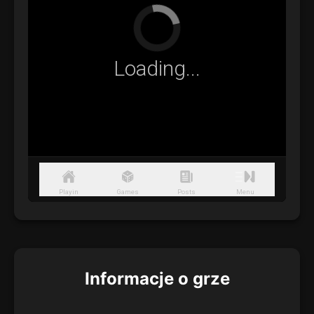
Informacje o grze