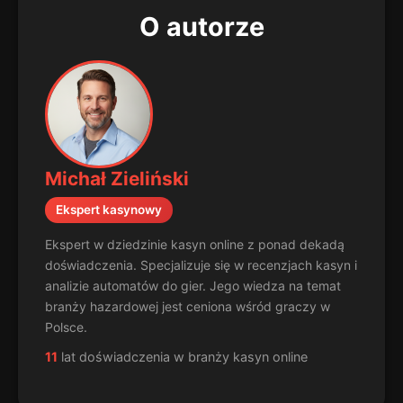
O autorze
Michał Zieliński
Ekspert kasynowy
Ekspert w dziedzinie kasyn online z ponad dekadą
doświadczenia. Specjalizuje się w recenzjach kasyn i
analizie automatów do gier. Jego wiedza na temat
branży hazardowej jest ceniona wśród graczy w
Polsce.
11
lat doświadczenia w branży kasyn online