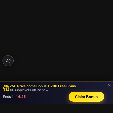
×
250% Welcome Bonus + 200 Free Spins
1,335
players online now
Ends in
14:44
Claim Bonus