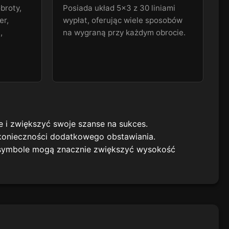
broty,
Posiada układ 5x3 z 30 liniami
er,
wypłat, oferując wiele sposobów
,
na wygraną przy każdym obrocie.
 i zwiększyć swoje szanse na sukces.
onieczności dodatkowego obstawiania.
ię symbole mogą znacznie zwiększyć wysokość