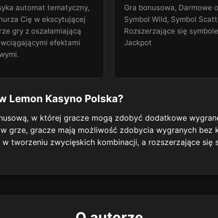
asyka automat tematyczny,
Gra bonusowa, Darmowe o
nurza Cię w ekscytującej
Symbol Wild, Symbol Scatt
ze gry z oszałamiającą
Rozszerzające się symbole
i wciągającymi efektami
Jackpot
wymi.
 w Lemon Kasyno Polska?
bonusową, w której gracze mogą zdobyć dodatkowe wygrane
 grze, gracze mają możliwość zdobycia wygranych bez k
ą w tworzeniu zwycięskich kombinacji, a rozszerzające s
O autorze