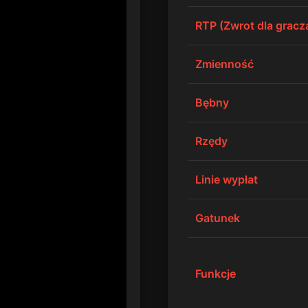
RTP (Zwrot dla gracz
Zmienność
Bębny
Rzędy
Linie wypłat
Gatunek
Funkcje