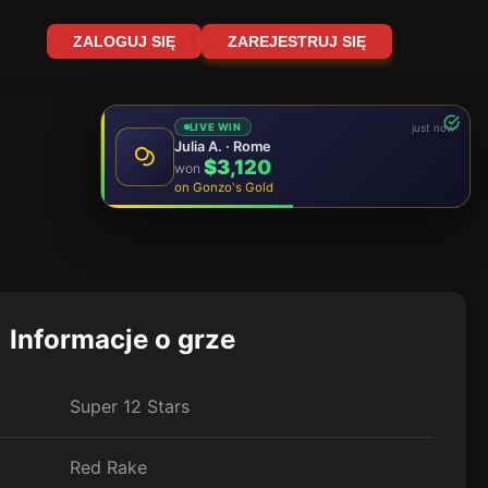
ZALOGUJ SIĘ
ZAREJESTRUJ SIĘ
just now
LIVE WIN
Julia A. · Rome
$3,120
won
on Gonzo's Gold
Informacje o grze
Super 12 Stars
Red Rake