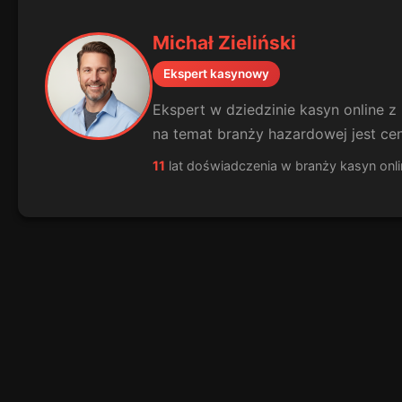
Michał Zieliński
Ekspert kasynowy
Ekspert w dziedzinie kasyn online z
na temat branży hazardowej jest ce
11
lat doświadczenia w branży kasyn onli