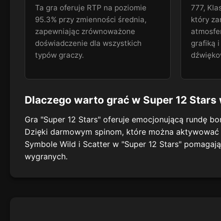
Ta gra oferuje RTP na poziomie
777, Kl
95.3% przy zmienności średnia,
który za
zapewniając zrównoważone
atmosfer
doświadczenie dla wszystkich
grafiką 
typów graczy.
dźwięko
Dlaczego warto grać w Super 12 Stars
Gra "Super 12 Stars" oferuje emocjonującą rundę 
Dzięki darmowym spinom, które można aktywować w
Symbole Wild i Scatter w "Super 12 Stars" pomagaj
wygranych.