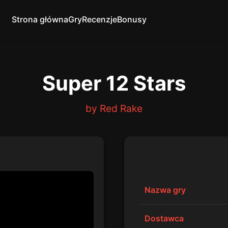
Strona główna
Gry
Recenzje
Bonusy
Super 12 Stars
by Red Rake
Nazwa gry
Dostawca