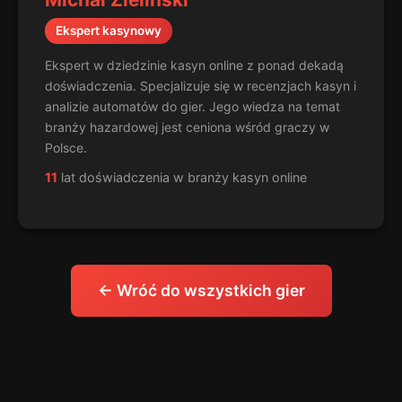
Ekspert kasynowy
Ekspert w dziedzinie kasyn online z ponad dekadą
doświadczenia. Specjalizuje się w recenzjach kasyn i
analizie automatów do gier. Jego wiedza na temat
branży hazardowej jest ceniona wśród graczy w
Polsce.
11
lat doświadczenia w branży kasyn online
← Wróć do wszystkich gier