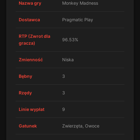
Nazwa gry
Monkey Madness
Dostawca
Pragmatic Play
RTP (Zwrot dla
96.53%
gracza)
Zmienność
Niska
Bębny
3
Rzędy
3
Linie wypłat
9
Gatunek
Zwierzęta, Owoce