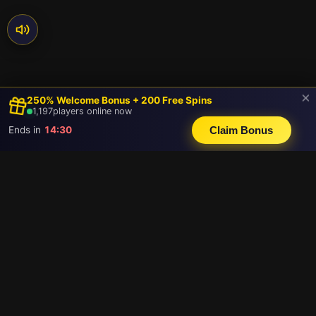
×
250% Welcome Bonus + 200 Free Spins
1,197
players online now
Ends in
14:29
Claim Bonus
Lemon Kasyno Polska Casino - Twój niezawodny partner w
świecie hazardu
Szybkie linki
Strona główna
Gry