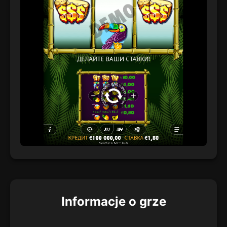
Informacje o grze