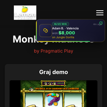
4m ago
LIVE WIN
Adam B. · Valencia
$8,000
won
Monkey Madness
on Jungle Gorilla
by Pragmatic Play
Graj demo