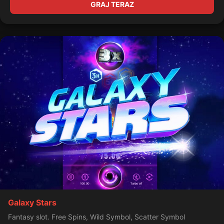
GRAJ TERAZ
Galaxy Stars
Fantasy slot. Free Spins, Wild Symbol, Scatter Symbol