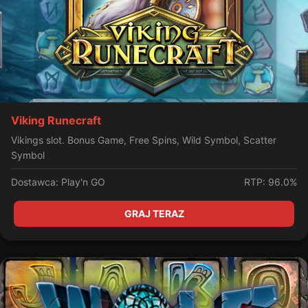
Viking Runecraft
Vikings slot. Bonus Game, Free Spins, Wild Symbol, Scatter
Symbol
Dostawca: Play'n GO
RTP: 96.0%
GRAJ TERAZ