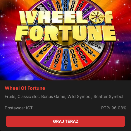
Wheel Of Fortune
Fruits, Classic slot. Bonus Game, Wild Symbol, Scatter Symbol
Dostawca: IGT
RTP: 96.08%
GRAJ TERAZ