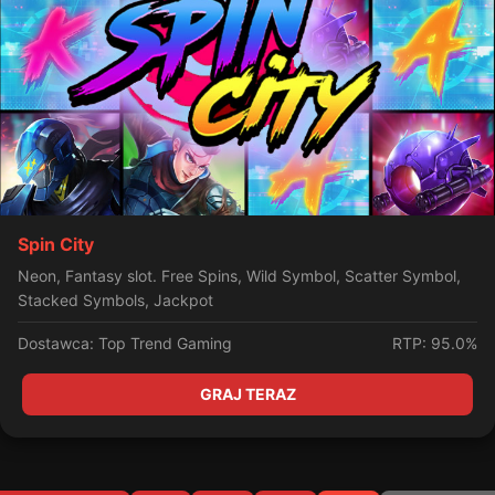
Spin City
Neon, Fantasy slot. Free Spins, Wild Symbol, Scatter Symbol,
Stacked Symbols, Jackpot
Dostawca: Top Trend Gaming
RTP: 95.0%
GRAJ TERAZ