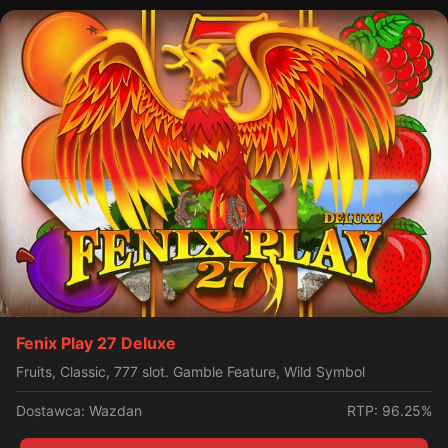
Fenix Play 27 Deluxe
Fruits, Classic, 777 slot. Gamble Feature, Wild Symbol
Dostawca: Wazdan
RTP: 96.25%