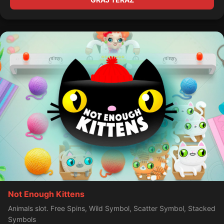
Not Enough Kittens
Animals slot. Free Spins, Wild Symbol, Scatter Symbol, Stacked
Symbols