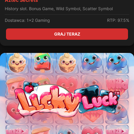
History slot. Bonus Game, Wild Symbol, Scatter Symbol
Dostawca: 1x2 Gaming
RTP: 97.5%
GRAJ TERAZ