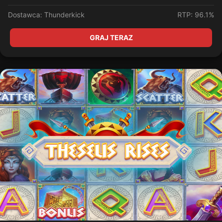
Dostawca: Thunderkick
RTP: 96.1%
GRAJ TERAZ