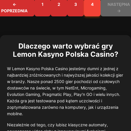
←
1
2
3
4
NASTĘPNA
POPRZEDNIA
→
Dlaczego warto wybrać gry
Lemon Kasyno Polska Casino?
W Lemon Kasyno Polska Casino jesteśmy dumni z jednej z
najbardziej zróżnicowanych i najwyższej jakości kolekcji gier
w branży. Nasze ponad 2500 gier pochodzi od czołowych
dostawców na świecie, w tym NetEnt, Microgaming,
Evolution Gaming, Pragmatic Play, Play'n GO i wielu innych.
Każda gra jest testowana pod kątem uczciwości i
zoptymalizowana zarówno na komputery, jak i urządzenia
mobilne.
Niezależnie od tego, czy lubisz klasyczne automaty,