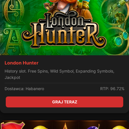
London Hunter
History slot. Free Spins, Wild Symbol, Expanding Symbols,
Jackpot
Dostawca: Habanero
RTP: 96.72%
GRAJ TERAZ