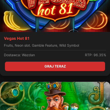
Vegas Hot 81
Fruits, Neon slot. Gamble Feature, Wild Symbol
Dostawca: Wazdan
RTP: 96.35%
GRAJ TERAZ