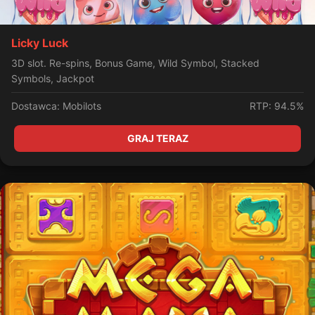
Licky Luck
3D slot. Re-spins, Bonus Game, Wild Symbol, Stacked
Symbols, Jackpot
Dostawca: Mobilots
RTP: 94.5%
GRAJ TERAZ