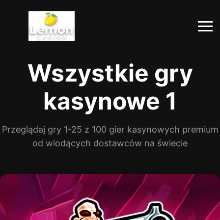
2m ago
LIVE WIN
Chloe D. · Rome
Wszystkie gry
$2,060
won
on Extra Chilli
kasynowe 1
Przeglądaj gry 1-25 z 100 gier kasynowych premium
od wiodących dostawców na świecie