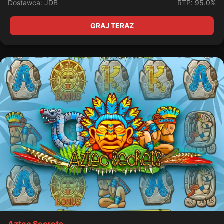
Dostawca: JDB
RTP: 95.0%
GRAJ TERAZ
Aztec Secrets